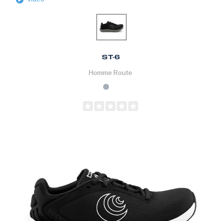
ST-6
Homme
Route