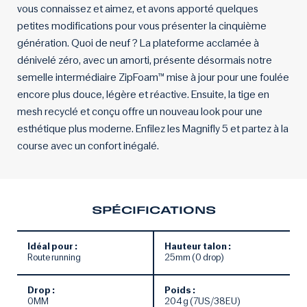
vous connaissez et aimez, et avons apporté quelques
petites modifications pour vous présenter la cinquième
génération. Quoi de neuf ? La plateforme acclamée à
dénivelé zéro, avec un amorti, présente désormais notre
semelle intermédiaire ZipFoam™ mise à jour pour une foulée
encore plus douce, légère et réactive. Ensuite, la tige en
mesh recyclé et conçu offre un nouveau look pour une
esthétique plus moderne. Enfilez les Magnifly 5 et partez à la
course avec un confort inégalé.
SPÉCIFICATIONS
Idéal pour :
Hauteur talon :
Route running
25mm (0 drop)
Drop :
Poids :
0MM
204 g (7US/38EU)