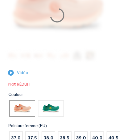
Vidéo
PRIX RÉDUIT
Couleur
Pointure femme (EU)
37.0
37.5
38.0
38.5
39.0
40.0
40.5