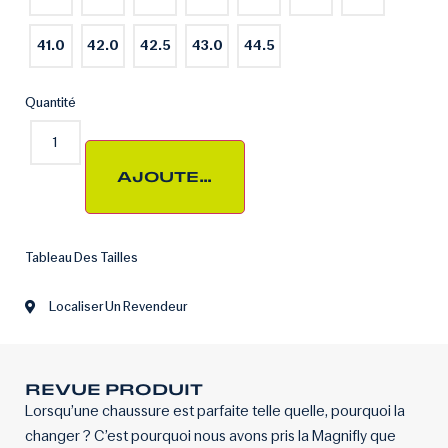
41.0
42.0
42.5
43.0
44.5
Quantité
AJOUTER AU PANIER
Tableau Des Tailles
Localiser Un Revendeur
REVUE PRODUIT
Lorsqu’une chaussure est parfaite telle quelle, pourquoi la
changer ? C’est pourquoi nous avons pris la Magnifly que