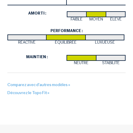
AMORTI :
FAIBLE
MOYEN
ÉLEVÉ
PERFORMANCE :
RÉACTIVE
ÉQUILIBRÉE
LUXUEUSE
MAINTIEN :
NEUTRE
STABILITÉ
Comparez avec d'autres modèles »
Découvrez le Topo Fit »