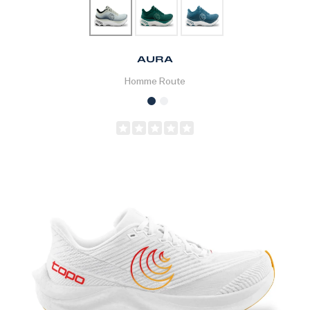
AURA
Homme
Route