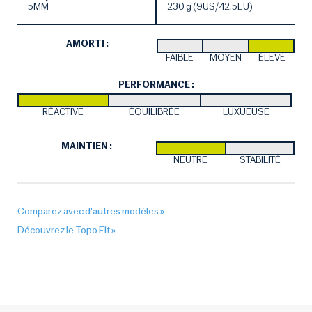
5MM
230 g (9US/42.5EU)
AMORTI :
FAIBLE
MOYEN
ÉLEVÉ
PERFORMANCE :
RÉACTIVE
ÉQUILIBRÉE
LUXUEUSE
MAINTIEN :
NEUTRE
STABILITÉ
Comparez avec d'autres modèles »
Découvrez le Topo Fit »