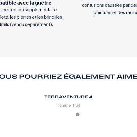
atible avec la guêtre
contusions causées par des
e protection supplémentaire
pointues et des racin
leté, les pierres et les brindilles
 trails (vendu séparément).
OUS POURRIEZ ÉGALEMENT AIM
TERRAVENTURE 4
Homme
Trail