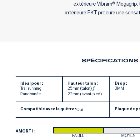
extérieure Vibram® Megagrip, t
intérieure FKT procure une sensatio
SPÉCIFICATIONS
Idéal pour :
Hauteur talon :
Drop :
Trail running,
25mm (talon) //
3MM
Randonnée
22mm (avant-pied)
Compatible avec la guêtre :
Plaque de pr
Oui
AMORTI :
FAIBLE
MOYEN