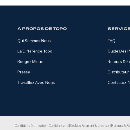
À PROPOS DE TOPO
SERVICE
Qui Sommes Nous
FAQ
La Différence Topo
Guide Des P
Bougez Mieux
Retours & 
Presse
Distributeur
Travaillez Avec Nous
Contactez-
Conditions D'utilisation
|
Confidentialité
|
Cookies
|
Paiement & Livraison
|
Retours & R