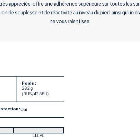
rès appréciée, offre une adhérence supérieure sur toutes les sur
n de souplesse et de réactivité au niveau du pied, ainsi qu’un dra
ne vous ralentisse.
Poids :
292 g
(9US/42.5EU)
otection :
Oui
ÉLEVÉ