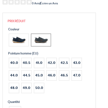
0 Avis
Écrire un Avis
PRIX RÉDUIT
Couleur
Pointure homme (EU)
40.0
40.5
41.0
42.0
42.5
43.0
44.0
44.5
45.0
46.0
46.5
47.0
48.0
49.0
50.0
Quantité