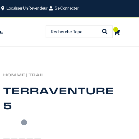
Localiser Un Revendeur
Se Connecter
0
E
HOMME |
TRAIL
TERRAVENTURE
5