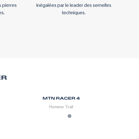
 pierres
inégalées par le leader des semelles
es.
techniques.
ER
MTN RACER 4
Homme
Trail