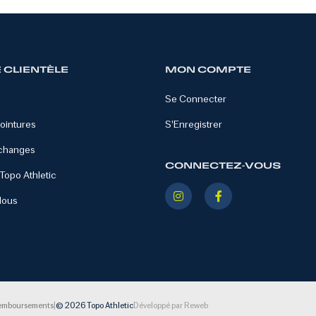
 CLIENTÈLE
MON COMPTE
Se Connecter
ointures
S'Enregistrer
Échanges
CONNECTEZ-VOUS
 Topo Athletic
Nous
|
emboursements
© 2026 Topo Athletic
Développé par Reweb